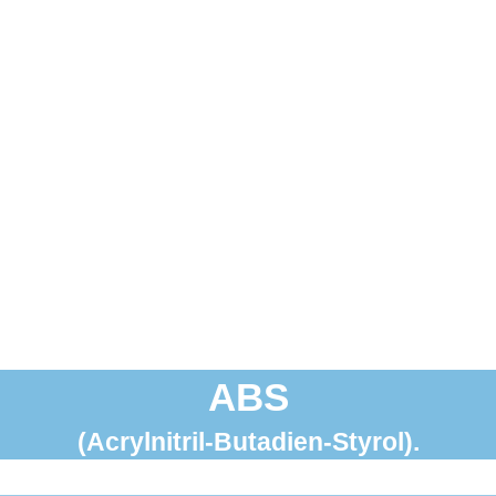
ABS
(Acrylnitril-Butadien-Styrol).