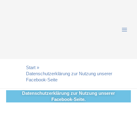
Zum
Inhalt
springen
Start
Datenschutzerklärung zur Nutzung unserer
Facebook-Seite
D
Datenschutzerklärung zur Nutzung unserer
Facebook-Seite.
a
t
e
n