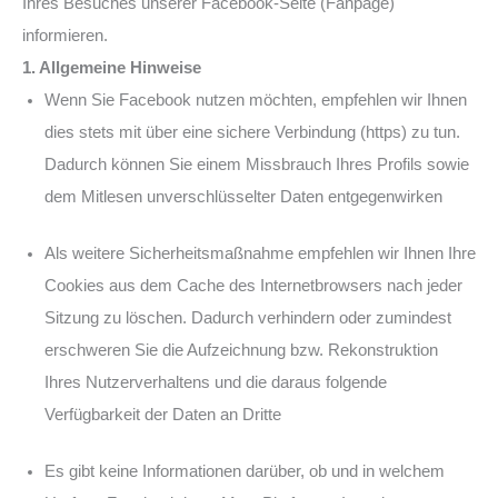
u
Ihres Besuches unserer Facebook-Seite (Fanpage)
r
informieren.
N
1. Allgemeine Hinweise
u
Wenn Sie Facebook nutzen möchten, empfehlen wir Ihnen
t
dies stets mit über eine sichere Verbindung (https) zu tun.
z
Dadurch können Sie einem Missbrauch Ihres Profils sowie
u
dem Mitlesen unverschlüsselter Daten entgegenwirken
n
g
Als weitere Sicherheitsmaßnahme empfehlen wir Ihnen Ihre
u
Cookies aus dem Cache des Internetbrowsers nach jeder
n
Sitzung zu löschen. Dadurch verhindern oder zumindest
s
erschweren Sie die Aufzeichnung bzw. Rekonstruktion
e
Ihres Nutzerverhaltens und die daraus folgende
r
Verfügbarkeit der Daten an Dritte
e
r
Es gibt keine Informationen darüber, ob und in welchem