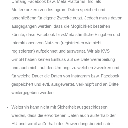
F
Umfang Facebook bzw. Meta Platforms, Inc. als
a
Mutterkonzern von Instagram Daten speichert und
c
anschließend für eigene Zwecke nutzt. Jedoch muss davon
e
ausgegangen werden, dass die Möglichkeit bestehen
b
könnte, dass Facebook bzw.Meta sämtliche Eingaben und
o
Interaktionen von Nutzern (registrierten wie nicht
o
registrierten) aufzeichnet und auswertet. Wir als KVS
k
GmbH haben keinen Einfluss auf die Datenverarbeitung
-
und auch nicht auf den Umfang, zu welchen Zwecken und
S
für welche Dauer die Daten von Instagram bzw. Facebook
e
gespeichert und evtl. ausgewertet, verknüpft und an Dritte
i
weitergegeben werden.
t
e
Weiterhin kann nicht mit Sicherheit ausgeschlossen
werden, dass die erworbenen Daten auch außerhalb der
EU und somit außerhalb des Anwendungsbereichs der