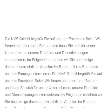
s
c
h
u
t
z
Die KVS GmbH begrüßt Sie auf unserer Facebook-Seite! Wir
e
freuen uns über Ihren Besuch und dass Sie sich für unser
r
Unternehmen, unsere Produkte und Dienstleistungen
k
l
interessieren. Im Folgenden möchten wir Sie über einige
ä
datenschutzrechtliche Aspekte im Rahmen Ihres Besuches
r
unserer Fanpage informieren. Die KVS GmbH begrüßt Sie auf
u
unserer Facebook-Seite! Wir freuen uns über Ihren Besuch
n
und dass Sie sich für unser Unternehmen, unsere Produkte
g
und Dienstleistungen interessieren. Im Folgenden möchten wir
z
Sie über einige datenschutzrechtliche Aspekte im Rahmen